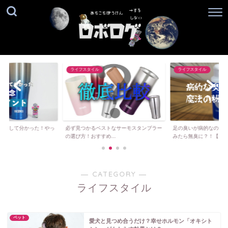
ライフスタイル
ライフスタイル
愛用して分かった！やっ
必ず見つかるベストなサーモスタンブラー
足の臭いが病的なので
..
の選び方！おすすめ...
みたら無臭に？！【...
― CATEGORY ―
ライフスタイル
ペット
愛犬と見つめ合うだけ？幸せホルモン「オキシト