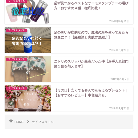
ライフスタイル
必ず見つかるベストなサーモスタンブラーの選び
方！おすすめ４種、徹底比較！
2020年6月16日
ライフスタイル
足の臭いが病的なので、魔法の粉を使ってみたら
無臭に？！【経験談と実践方法紹介】
2019年5月28日
ライフスタイル
ニトリのスリッパが最高だった件【お手入れ部門
第１位を与えます】
2019年5月7日
ライフスタイル
【母の日】安くても喜んでもらえるプレゼント｜
【おすすめレビュー】本音紹介も。
2019年4月23日
HOME
ライフスタイル